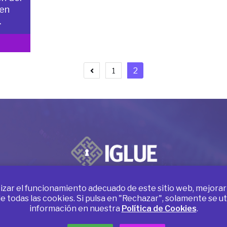
 en
…
Paginación
2
1
de
entradas
LUE Project | Empowering universities through game-base
izar el funcionamiento adecuado de este sitio web, mejorar s
 de todas las cookies. Si pulsa en "Rechazar", solamente se 
información en nuestra
Política de Cookies
.