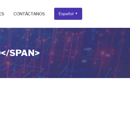
ES
CONTÁCTANOS
Español
▼
D</SPAN>