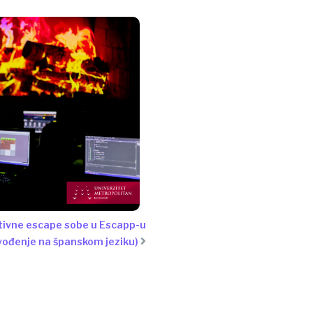
tivne escape sobe u Escapp-u
vođenje na španskom jeziku)