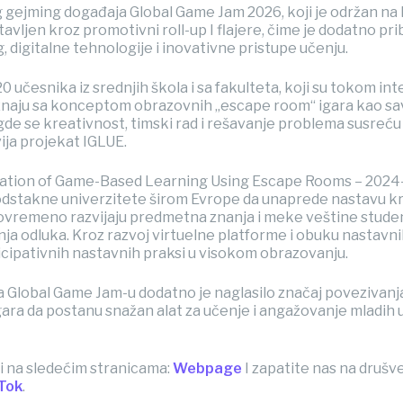
 gejming događaja Global Game Jam 2026, koji je održan na 
avljen kroz promotivni roll-up I flajere, čime je dodatno pr
 digitalne tehnologije i inovativne pristupe učenju.
0 učesnika iz srednjih škola i sa fakulteta, koji su tokom in
upoznaju sa konceptom obrazovnih „escape room“ igara kao s
e se kreativnost, timski rad i rešavanje problema susreću 
ija projekat IGLUE.
tation of Game-Based Learning Using Escape Rooms – 202
podstakne univerzitete širom Evrope da unaprede nastavu 
tovremeno razvijaju predmetna znanja i meke veštine stude
nja odluka. Kroz razvoj virtuelne platforme i obuku nastavni
rticipativnih nastavnih praksi u visokom obrazovanju.
a Global Game Jam-u dodatno je naglasilo značaj povezivanj
l igara da postanu snažan alat za učenje i angažovanje mlad
i na sledećim stranicama:
Webpage
I zapatite nas na druš
Tok
.