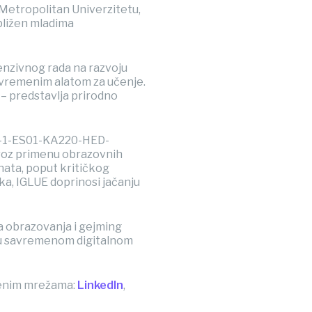
Metropolitan Univerzitetu,
ibližen mladima
tenzivnog rada na razvoju
avremenim alatom za učenje.
– predstavlja prirodno
4-1-ES01-KA220-HED-
kroz primenu obrazovnih
nata, poput kritičkog
ka, IGLUE doprinosi jačanju
a obrazovanja i gejming
ih u savremenom digitalnom
venim mrežama:
LinkedIn
,