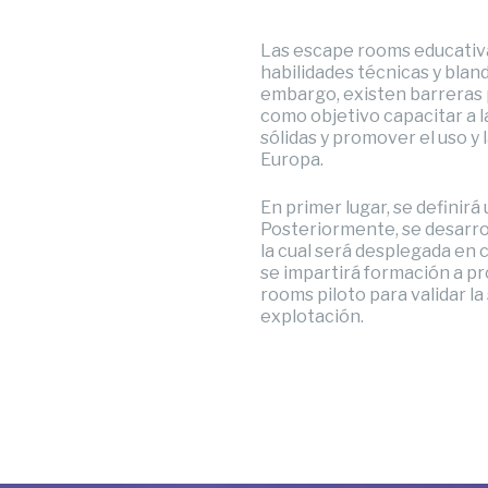
Las escape rooms educativas
habilidades técnicas y blan
embargo, existen barreras p
como objetivo capacitar a 
sólidas y promover el uso y
Europa.
En primer lugar, se defini
Posteriormente, se desarrol
la cual será desplegada en 
se impartirá formación a p
rooms piloto para validar la
explotación.