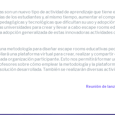
 son un nuevo tipo de actividad de aprendizaje que tiene e
das de los estudiantes y, al mismo tiempo, aumentar el compr
edagógicas y tecnológicas que dificultan su uso y adopción
las universidades para crear y llevar a cabo escape rooms
 la adopción generalizada de estas innovadoras actividades 
rá una metodología para diseñar escape rooms educativas p
lará una plataforma virtual para crear, realizar y comparti
cada organización participante. Esto nos permitirá formar u
rofesores sobre cómo emplear la metodología y la platafor
 solución desarrollada. También se realizarán diversas activi
Reunión de lan